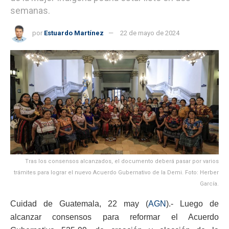
semanas.
por
Estuardo Martínez
22 de mayo de 2024
Tras los consensos alcanzados, el documento deberá pasar por varios
trámites para lograr el nuevo Acuerdo Gubernativo de la Demi. Foto: Herber
García.
Cuidad de Guatemala, 22 may (
AGN
).- Luego de
alcanzar consensos para reformar el Acuerdo