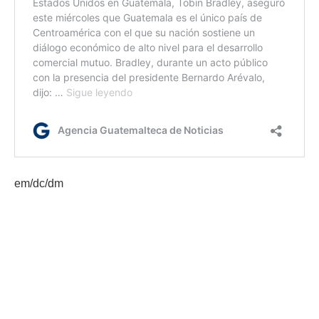
em/dc/dm
Etiquetas:
Acuerdo Gubernativo
alcanzar consensos
Mujeres indígenas