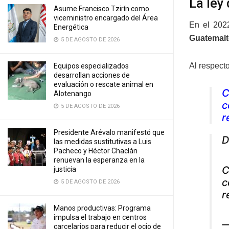
La ley
Asume Francisco Tzirín como
viceministro encargado del Área
En el 202
Energética
Guatemalt
5 DE AGOSTO DE 2026
Al respect
Equipos especializados
desarrollan acciones de
evaluación o rescate animal en
C
Alotenango
c
5 DE AGOSTO DE 2026
r
Presidente Arévalo manifestó que
D
las medidas sustitutivas a Luis
Pacheco y Héctor Chaclán
renuevan la esperanza en la
C
justicia
c
5 DE AGOSTO DE 2026
r
Manos productivas: Programa
impulsa el trabajo en centros
—
carcelarios para reducir el ocio de