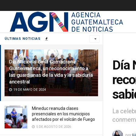
ÚLTIMAS NOTICIAS
Día 
Día Nacional de la Comadrona
Guatemalteca, un reconocimiento a
las guardianas de la vida y la sabiduría
reco
ancestral
sabi
19 DE MAYO DE 2024
Mineduc reanuda clases
La celeb
presenciales en los municipios
conmemo
afectados por el volcán de Fuego
5 DE AGOSTO DE 2026
por
L