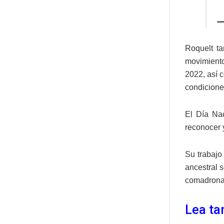
—
Roquelt ta
movimien
2022, así 
condicione
El Día Na
reconocer y
Su trabajo
ancestral s
comadronas
Lea ta