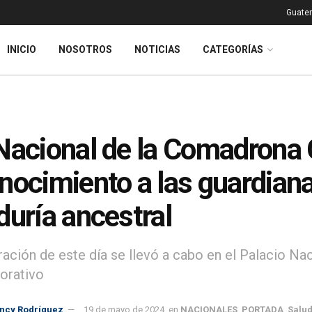
Guatem
INICIO
NOSOTROS
NOTICIAS
CATEGORÍAS
Nacional de la Comadrona
nocimiento a las guardianas
duría ancestral
ración de este día se llevó a cabo en el Palacio Nac
rativo
incy Rodríguez
19 de mayo de 2024
en
NACIONALES
,
PORTADA
,
Salu