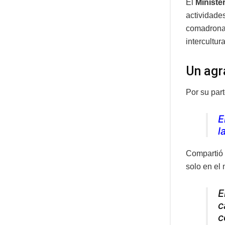
El
Ministe
actividad
comadronas
intercultura
Un agr
Por su par
E
l
Compartió 
solo en el 
E
c
c