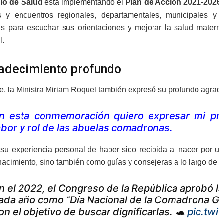
rio de Salud
está implementando el
Plan de Acción 2021-202
es y encuentros regionales, departamentales, municipales y
 para escuchar sus orientaciones y mejorar la salud materna
l.
adecimiento profundo
te, la Ministra Miriam Roquel también expresó su profundo agr
n esta conmemoración quiero expresar mi pro
abor y rol de las abuelas comadronas.
su experiencia personal de haber sido recibida al nacer por 
nacimiento, sino también como guías y consejeras a lo largo de 
n el 2022, el Congreso de la República aprobó 
ada año como “Día Nacional de la Comadrona G
on el objetivo de buscar dignificarlas. 🐢
pic.tw