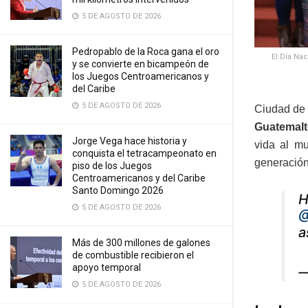
5 DE AGOSTO DE 2026
Pedropablo de la Roca gana el oro
El Día Na
y se convierte en bicampeón de
los Juegos Centroamericanos y
del Caribe
5 DE AGOSTO DE 2026
Ciudad de 
Guatemalt
Jorge Vega hace historia y
vida al m
conquista el tetracampeonato en
generación
piso de los Juegos
Centroamericanos y del Caribe
Santo Domingo 2026
H
5 DE AGOSTO DE 2026
@
a
Más de 300 millones de galones
de combustible recibieron el
apoyo temporal
—
5 DE AGOSTO DE 2026