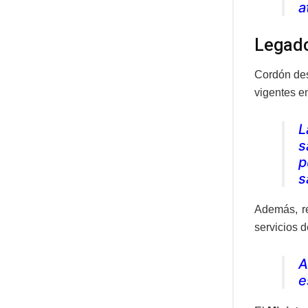
a
Legado
Cordón des
vigentes e
L
s
p
s
Además, re
servicios d
A
e