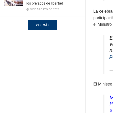
los privados de libertad
5 DE AGOSTO DE 2026
La celebra
participac
el Ministr
VER MÁS
E
v
n
p
—
El Ministr
M
P
u