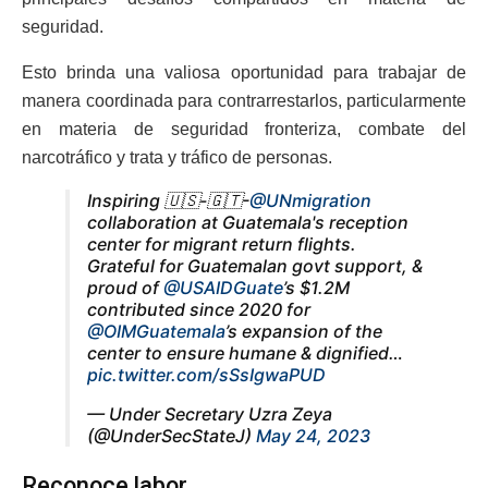
seguridad.
Esto brinda una valiosa oportunidad para trabajar de
manera coordinada para contrarrestarlos, particularmente
en materia de seguridad fronteriza, combate del
narcotráfico y trata y tráfico de personas.
Inspiring 🇺🇸-🇬🇹-
@UNmigration
collaboration at Guatemala's reception
center for migrant return flights.
Grateful for Guatemalan govt support, &
proud of
@USAIDGuate
’s $1.2M
contributed since 2020 for
@OIMGuatemala
’s expansion of the
center to ensure humane & dignified…
pic.twitter.com/sSsIgwaPUD
— Under Secretary Uzra Zeya
(@UnderSecStateJ)
May 24, 2023
Reconoce labor