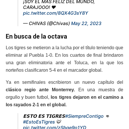
¡SOY EL MÁS FELIZ DEL MUNDO,
CARAJOOO! ❤️
pic.twitter.com/8QX4G3sY8Y
— CHIVAS (@Chivas)
May 22, 2023
En busca de la octava
Los tigres se metieron a la lucha por el título teniendo que
eliminar al Puebla 1-0. En los cuartos de final brindaron
una gran eliminatoria ante el Toluca, en la que los
norteños clasificaron 5-4 en el marcador global.
Ya en semifinales escribieron un nuevo capítulo del
clásico regio ante Monterrey.
En una muestra de
orgullo y buen futbol,
los tigres dejaron en el camino a
los rayados 2-1 en el global.
𝗘𝗦𝗧𝗢 𝗘𝗦 𝗧𝗜𝗚𝗥𝗘𝗦
#SiempreContigo
👊
#EstoEsTigres
🐯
pic.twitter.com/zSbqe9o1YD