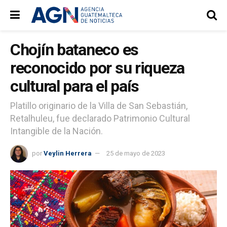
Chojín bataneco es
reconocido por su riqueza
cultural para el país
Platillo originario de la Villa de San Sebastián,
Retalhuleu, fue declarado Patrimonio Cultural
Intangible de la Nación.
por
Veylin Herrera
25 de mayo de 2023