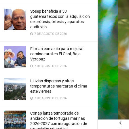
Sosep beneficia a 53
guatemaltecos con la adquisición
de prótesis, órtesis y aparatos
auditivos
7 DE AGOSTO DE 2026
Firman convenio para mejorar
camino rural en El Chol, Baja
Verapaz
7 DE AGOSTO DE 2026
Lluvias dispersas y altas
temperaturas marcarán el clima
este viernes
, llevaba tocados de plumas
7 DE AGOSTO DE 2026
relación con Quetzalcóatl.
CAR DÁVILA
Conap lanza temporada de
anidación de tortugas marinas
2026-2027 con inauguración de
exposición educativa