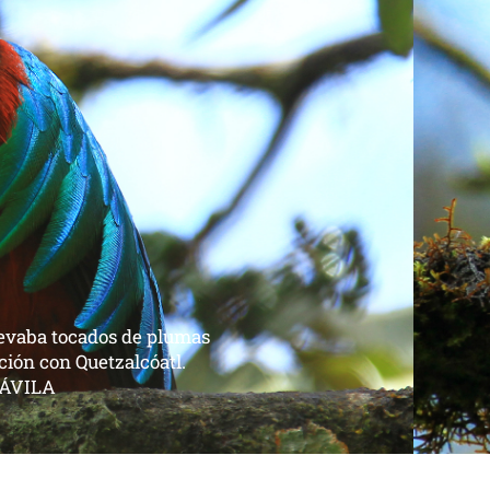
ombre científico es
tamaño de 36–40 cm de
entina de hasta 65 cm de
ente 210 gramos y tiene
otografía: ÓSCAR DÁVILA