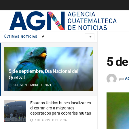
ÚLTIMAS NOTICIAS
5 de
5 de septiembre, Día Nacional del
Quetzal
por
A
5 DE SEPTIEMBRE DE 2021
Estados Unidos busca localizar en
el extranjero a migrantes
deportados para cobrarles multas
7 DE AGOSTO DE 2026