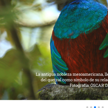
Características del Quetzal: Su n
Pharomacrus mocinno. •Es mediano 
largo. •El macho tiene una cola serp
largo. •Tiene un peso de aproximadam
plumas de cola más finas y cortas. F