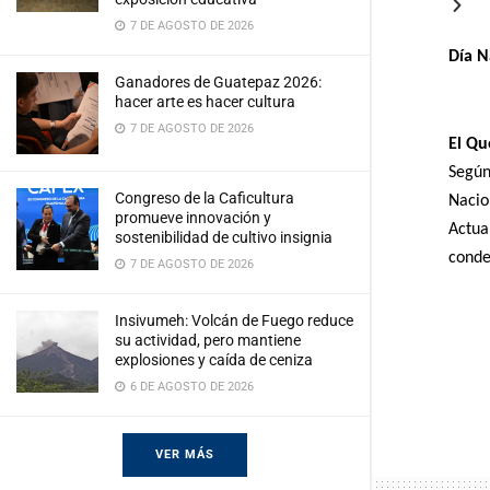
7 DE AGOSTO DE 2026
Día N
Ganadores de Guatepaz 2026:
hacer arte es hacer cultura
7 DE AGOSTO DE 2026
El Qu
Según
Congreso de la Caficultura
Nacio
promueve innovación y
Actua
sostenibilidad de cultivo insignia
conde
7 DE AGOSTO DE 2026
Insivumeh: Volcán de Fuego reduce
su actividad, pero mantiene
explosiones y caída de ceniza
6 DE AGOSTO DE 2026
VER MÁS