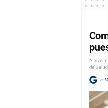
Comp
pues
A nivel 
de Salud
por
A