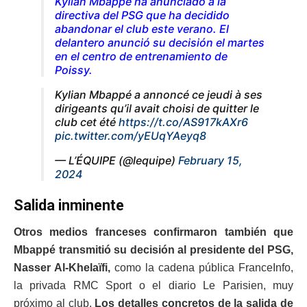
Kylian Mbappé ha anunciado a la
directiva del PSG que ha decidido
abandonar el club este verano. El
delantero anunció su decisión el martes
en el centro de entrenamiento de
Poissy.
Kylian Mbappé a annoncé ce jeudi à ses
dirigeants qu’il avait choisi de quitter le
club cet été
https://t.co/AS917kAXr6
pic.twitter.com/yEUqYAeyq8
— L’ÉQUIPE (@lequipe)
February 15,
2024
Salida inminente
Otros medios franceses confirmaron también que
Mbappé transmitió su decisión al presidente del PSG,
Nasser Al-Khelaïfi,
como la cadena pública FranceInfo,
la privada RMC Sport o el diario Le Parisien, muy
próximo al club.
Los detalles concretos de la salida de