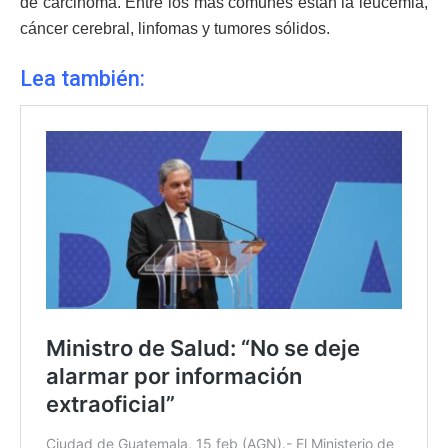
de carcinoma. Entre los más comunes están la leucemia,
cáncer cerebral, linfomas y tumores sólidos.
Lea también: