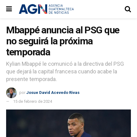
Mbappé anuncia al PSG que
no seguirá la próxima
temporada
Kylian Mbappé le comunicó a la directiva del PSG
que dejará la capital francesa cuando acabe la
presente temporada.
por
Josue David Acevedo Rivas
15 de febrero de 2024