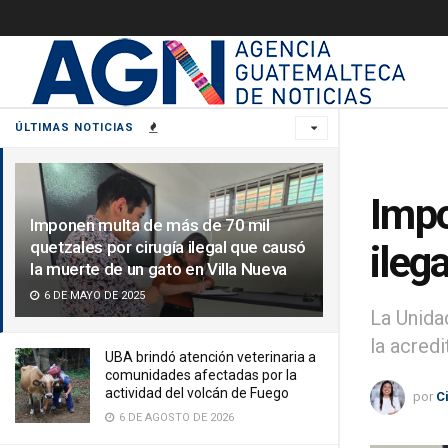
ÚLTIMAS NOTICIAS
Impo
Imponen multa de más de 70 mil
quetzales por cirugía ilegal que causó
ileg
la muerte de un gato en Villa Nueva
6 DE MAYO DE 2025
La Unida
la acred
UBA brindó atención veterinaria a
comunidades afectadas por la
actividad del volcán de Fuego
por
C
6 DE AGOSTO DE 2026