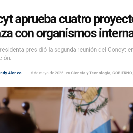
yt aprueba cuatro proyect
nza con organismos intern
residenta presidió la segunda reunión del Concyt 
ión.
indy Alonzo
6 de mayo de 2025
en
Ciencia y Tecnología
,
GOBIERNO