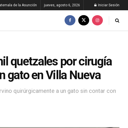
atemala de la Asunción
jueves, agosto 6, 2026
Iniciar Sesión
l quetzales por cirugía
n gato en Villa Nueva
rvino quirúrgicamente a un gato sin contar con