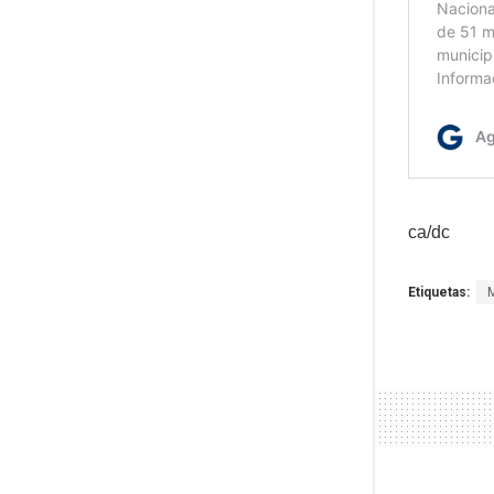
ca/dc
Etiquetas: