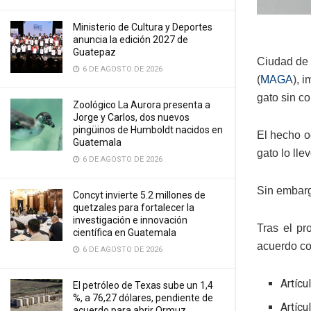
Ministerio de Cultura y Deportes
anuncia la edición 2027 de
Guatepaz
Ciudad de 
6 DE AGOSTO DE 2026
(
MAGA
), 
gato sin co
Zoológico La Aurora presenta a
Jorge y Carlos, dos nuevos
pingüinos de Humboldt nacidos en
El hecho o
Guatemala
gato lo lle
6 DE AGOSTO DE 2026
Sin embargo
Concyt invierte 5.2 millones de
quetzales para fortalecer la
investigación e innovación
Tras el pr
científica en Guatemala
acuerdo co
6 DE AGOSTO DE 2026
Artícu
El petróleo de Texas sube un 1,4
%, a 76,27 dólares, pendiente de
Artícu
acuerdo para abrir Ormuz