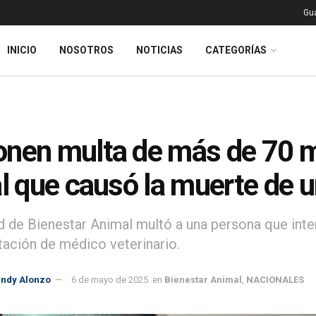
Gu
INICIO
NOSOTROS
NOTICIAS
CATEGORÍAS
nen multa de más de 70 mi
al que causó la muerte de u
d de Bienestar Animal multó a una persona que inte
itación de médico veterinario.
indy Alonzo
6 de mayo de 2025
en
Bienestar Animal
,
NACIONALES