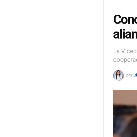
Conc
alia
La Vicep
cooperac
por
C