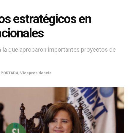
os estratégicos en
acionales
en la que aprobaron importantes proyectos de
,
PORTADA
,
Vicepresidencia