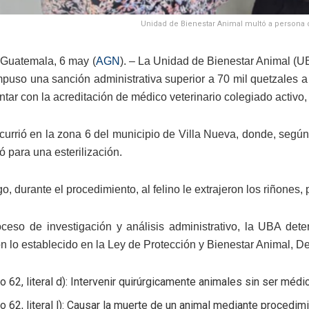
Unidad de Bienestar Animal multó a persona 
Guatemala, 6 may (
AGN
). – La Unidad de Bienestar Animal (UB
impuso una sanción administrativa superior a 70 mil quetzales 
ntar con la acreditación de médico veterinario colegiado activo,
currió en la zona 6 del municipio de Villa Nueva, donde, según
vó para una esterilización.
, durante el procedimiento, al felino le extrajeron los riñones, 
oceso de investigación y análisis administrativo, la UBA det
n lo establecido en la Ley de Protección y Bienestar Animal, D
lo 62, literal d): Intervenir quirúrgicamente animales sin ser médi
lo 62, literal l): Causar la muerte de un animal mediante proced