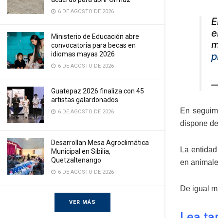
6 DE AGOSTO DE 2026
E
e
Ministerio de Educación abre
m
convocatoria para becas en
idiomas mayas 2026
p
6 DE AGOSTO DE 2026
—
Guatepaz 2026 finaliza con 45
artistas galardonados
En seguimi
6 DE AGOSTO DE 2026
dispone de
Desarrollan Mesa Agroclimática
La entidad
Municipal en Sibilia,
Quetzaltenango
en animale
6 DE AGOSTO DE 2026
De igual m
VER MÁS
Lea ta