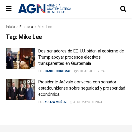
Inicio
Etiqueta
Mike Lee
Tag:
Mike Lee
Dos senadores de EE. UU. piden al gobierno de
Trump apoyar procesos electivos
transparentes en Guatemala
POR
DANIEL COROMAC
9 DE ABRIL DE 2026
Presidente Arévalo conversa con senador
estadounidense sobre seguridad y prosperidad
económica
POR
YULIZA MUÑOZ
31 DE MAYO DE 2024