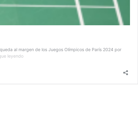
n queda al margen de los Juegos Olímpicos de París 2024 por
¡Triste
gue leyendo
noticia!
Kevin
Cordón
queda
fuera
de
París
2024
por
lesión