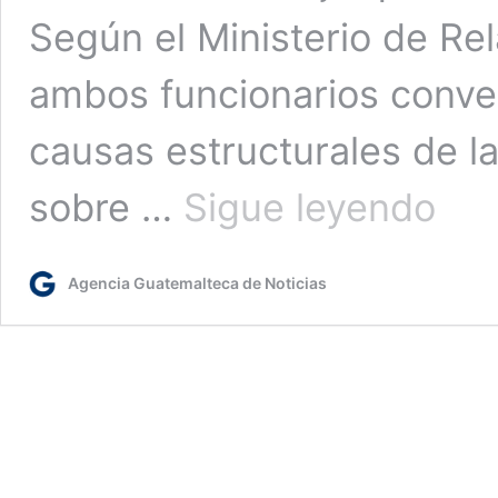
Según el Ministerio de Rel
ambos funcionarios conve
causas estructurales de l
Senador
sobre …
Sigue leyendo
estadou
y
canciller
Agencia Guatemalteca de Noticias
Pedro
Brolo
dialogan
sobre
causas
estructu
de
la
migració