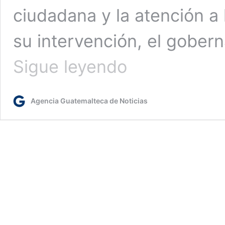
ciudadana y la atención a
su intervención, el gober
Seguimiento
Sigue leyendo
a
temas
de
Agencia Guatemalteca de Noticias
seguridad
y
la
atención
a
bosques
tropicales
en
Retalhuleu