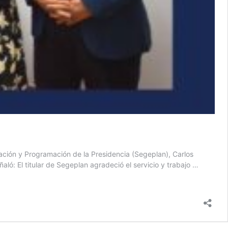
cación y Programación de la Presidencia (Segeplan), Carlos
ó: El titular de Segeplan agradeció el servicio y trabajo …