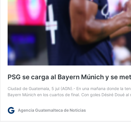
PSG se carga al Bayern Múnich y se met
Ciudad de Guatemala, 5 jul (AGN).- En una mañana donde la tensió
Bayern Múnich en los cuartos de final. Con goles Désiré Doué 
Agencia Guatemalteca de Noticias