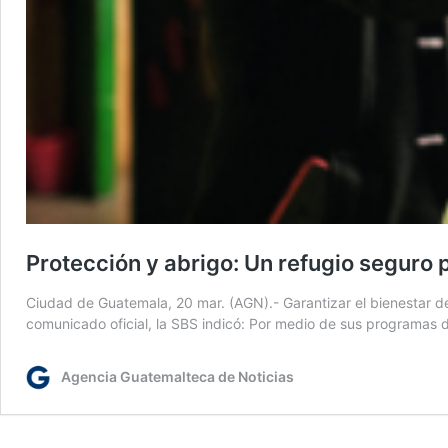
Protección y abrigo: Un refugio seguro 
Ciudad de Guatemala, 20 mar. (AGN).- Garantizar el bienestar de 
comunicado oficial, la SBS indicó: Por medio de sus programas d
Agencia Guatemalteca de Noticias