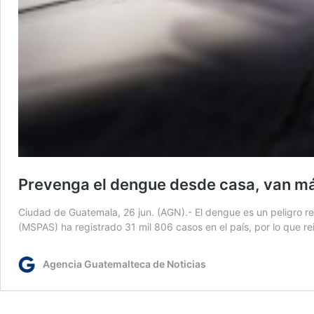
Prevenga el dengue desde casa, van más
Ciudad de Guatemala, 26 jun. (AGN).- El dengue es un peligro real
(MSPAS) ha registrado 31 mil 806 casos en el país, por lo que re
Agencia Guatemalteca de Noticias