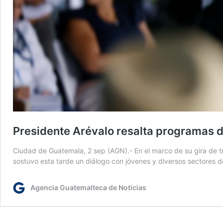
Presidente Arévalo resalta programas 
Ciudad de Guatemala, 2 sep (AGN).- En el marco de su gira de tr
sostuvo esta tarde un diálogo con jóvenes y diversos sectores 
Agencia Guatemalteca de Noticias