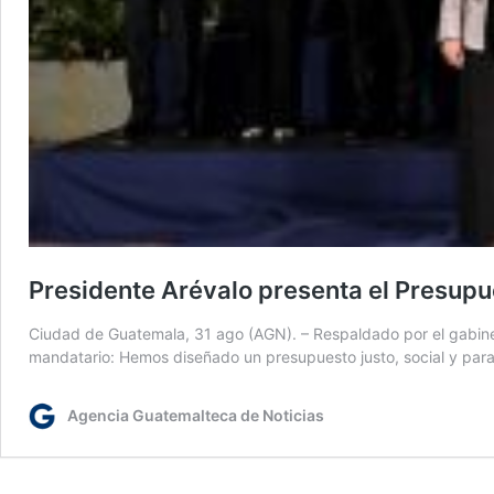
Presidente Arévalo presenta el Presupu
Ciudad de Guatemala, 31 ago (AGN). – Respaldado por el gabine
mandatario: Hemos diseñado un presupuesto justo, social y para
Agencia Guatemalteca de Noticias