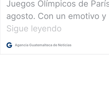
Juegos Olímpicos de París 
agosto. Con un emotivo y 
Presidente
Sigue leyendo
Arévalo
envía
mensaje
Agencia Guatemalteca de Noticias
de
ánimo
a
los
atletas
guatemaltecos
que
competirán
en
París
2024