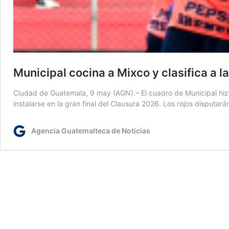
Municipal cocina a Mixco y clasifica a l
Ciudad de Guatemala, 9 may (AGN).– El cuadro de Municipal hiz
instalarse en la gran final del Clausura 2026. Los rojos disputa
Agencia Guatemalteca de Noticias