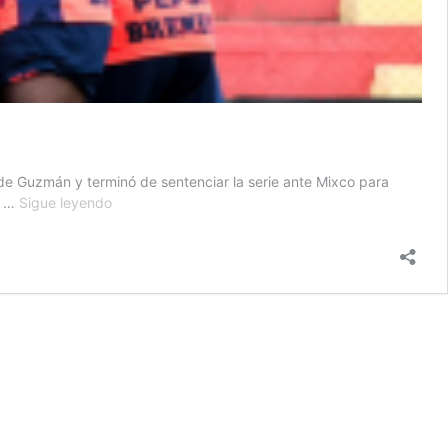
e Guzmán y terminó de sentenciar la serie ante Mixco para
Municipal
o …
Sigue leyendo
cocina
a
Mixco
y
clasifica
a
la
final
del
Clausura
2026