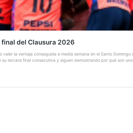
a final del Clausura 2026
o valer la ventaja conseguida a media semana en el Santo Domingo d
rán su tercera final consecutiva y siguen demostrando por qué son un