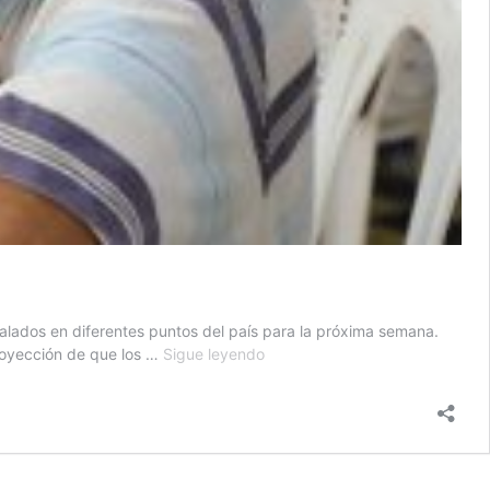
talados en diferentes puntos del país para la próxima semana.
Mides
proyección de que los …
Sigue leyendo
prevé
la
reapertura
de
20