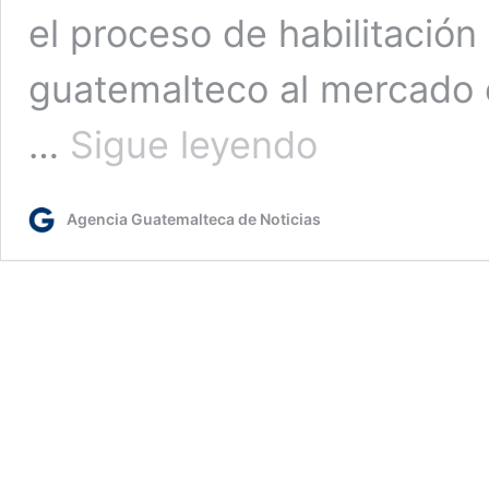
el proceso de habilitació
guatemalteco al mercado 
Guatemala
…
Sigue leyendo
se
acerca
a
Agencia Guatemalteca de Noticias
exportar
aguacate
Hass
a
Estados
Unidos