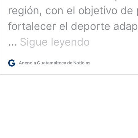
región, con el objetivo de
fortalecer el deporte adap
Guatemala
…
Sigue leyendo
acogerá
Festival
Paradeportivo
Agencia Guatemalteca de Noticias
con
casi
medio
millar
de
atletas
centroamericanos