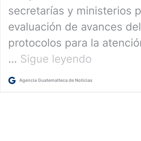
secretarías y ministerios 
evaluación de avances del
protocolos para la atenció
Gobierno
…
Sigue leyendo
reporta
recuperación
del
Agencia Guatemalteca de Noticias
60
%
de
niños
con
desnutrición
aguda
en
municipios
priorizados