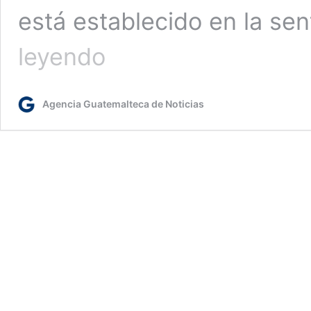
está establecido en la se
Gobierno
leyendo
inicia
preconsulta
del
Agencia Guatemalteca de Noticias
derecho
minero
en
Santa
Rosa