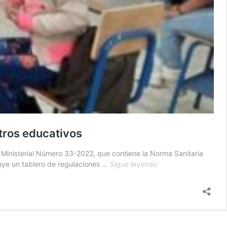
tros educativos
do Ministerial Número 33-2022, que contiene la Norma Sanitaria
Emiten
luye un tablero de regulaciones …
Sigue leyendo
norma
sanitaria
para
prevenir
y