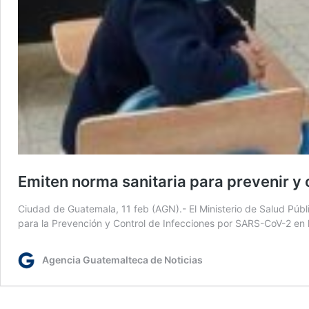
Emiten norma sanitaria para prevenir y
Ciudad de Guatemala, 11 feb (AGN).- El Ministerio de Salud Públi
para la Prevención y Control de Infecciones por SARS-CoV-2 en 
Agencia Guatemalteca de Noticias