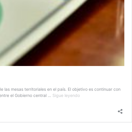
las mesas territoriales en el país. El objetivo es continuar con
Comienzan
entre el Gobierno central …
Sigue leyendo
mesas
territoriales
para
impulsar
la