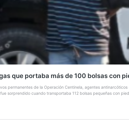
ogas que portaba más de 100 bolsas con pi
s permanentes de la Operación Centinela, agentes antinarcóticos de
n fue sorprendido cuando transportaba 112 bolsas pequeñas con piedra