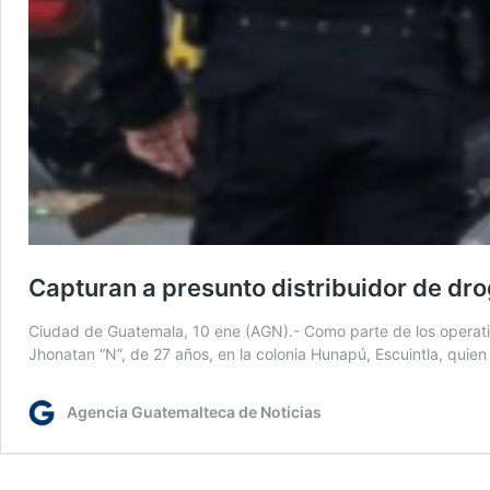
Capturan a presunto distribuidor de dr
Ciudad de Guatemala, 10 ene (AGN).- Como parte de los operativo
Jhonatan “N”, de 27 años, en la colonia Hunapú, Escuintla, quie
Agencia Guatemalteca de Noticias