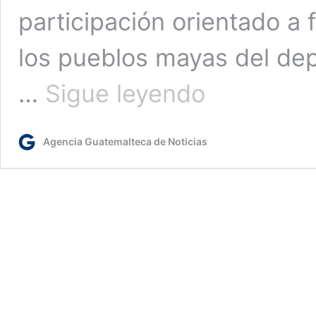
participación orientado a 
los pueblos mayas del de
Alta
…
Sigue leyendo
Verapaz
reactiva
Comisión
Agencia Guatemalteca de Noticias
de
Trabajo
de
Pueblos
Indígenas
del
Codede