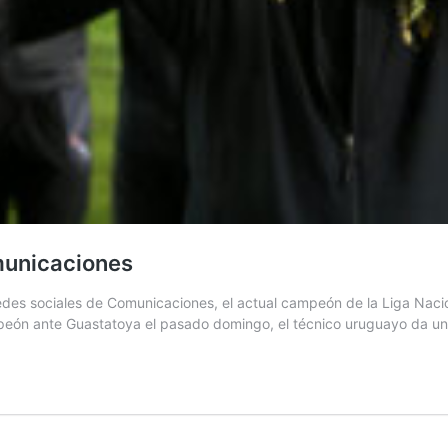
omunicaciones
des sociales de Comunicaciones, el actual campeón de la Liga Nacion
mpeón ante Guastatoya el pasado domingo, el técnico uruguayo da u