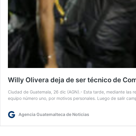
Willy Olivera deja de ser técnico de C
Ciudad de Guatemala, 26 dic (AGN).- Esta tarde, mediante las re
equipo número uno, por motivos personales. Luego de salir ca
Agencia Guatemalteca de Noticias