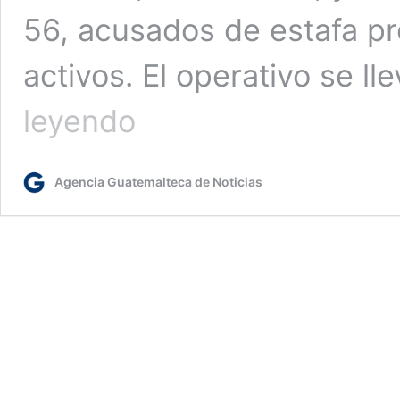
56, acusados de estafa pr
activos. El operativo se l
Visa
leyendo
falsa
por
Q30
Agencia Guatemalteca de Noticias
mil:
Así
operaban
los
capturados
por
estafa
propia
y
lavado
de
dinero