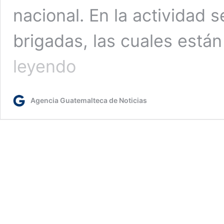
nacional. En la actividad 
brigadas, las cuales está
Valoran
leyendo
labor
de
los
Agencia Guatemalteca de Noticias
bomberos
forestales
de
Guatemala