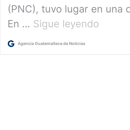
(PNC), tuvo lugar en una c
Unidad
En …
Sigue leyendo
de
Bienestar
Animal
Agencia Guatemalteca de Noticias
rescata
a
perro
maltratado
en
zona
18