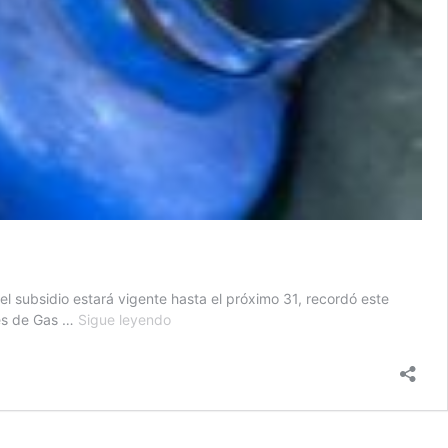
subsidio estará vigente hasta el próximo 31, recordó este
Subsidio
res de Gas …
Sigue leyendo
al
gas
propano
sigue
vigente