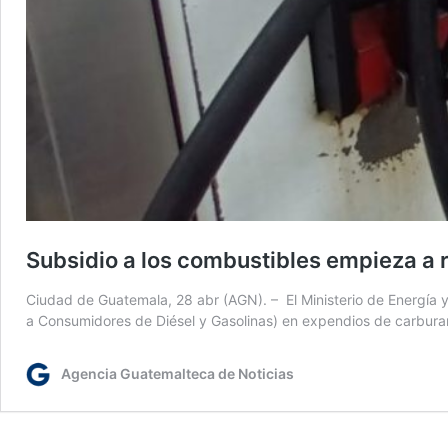
Subsidio a los combustibles empieza a r
Ciudad de Guatemala, 28 abr (AGN). – El Ministerio de Energía 
a Consumidores de Diésel y Gasolinas) en expendios de carburan
Agencia Guatemalteca de Noticias