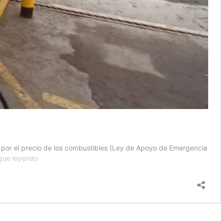
o por el precio de los combustibles (Ley de Apoyo de Emergencia
Subsidio
gue leyendo
a
los
combustibles
empieza
a
regir