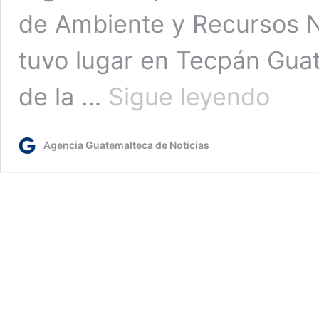
de Ambiente y Recursos N
tuvo lugar en Tecpán Guat
Taller
de la …
Sigue leyendo
de
socializac
del
Agencia Guatemalteca de Noticias
plan
de
acción
estratégic
de
la
cuenca
del
río
Motagua
en
Chimalten