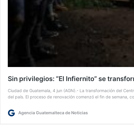
Sin privilegios: “El Infiernito” se tran
Ciudad de Guatemala, 4 jun (AGN).- La transformación del Centro
del país. El proceso de renovación comenzó el fin de semana, con
Agencia Guatemalteca de Noticias