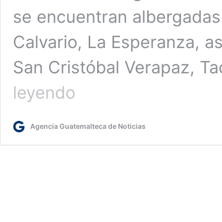
se encuentran albergadas 
Calvario, La Esperanza, a
San Cristóbal Verapaz, Ta
Sigue
leyendo
el
trabajo
interinstitucional
Agencia Guatemalteca de Noticias
para
atender
las
emergencias
climáticas
en
Alta
Verapaz