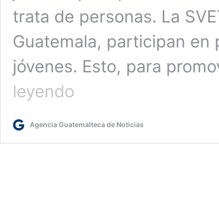
trata de personas. La SVET
Guatemala, participan en 
jóvenes. Esto, para promo
Sensibilizan
leyendo
a
jóvenes
en
Agencia Guatemalteca de Noticias
prevención
de
violencia
sexual,
explotación
y
trata
de
personas