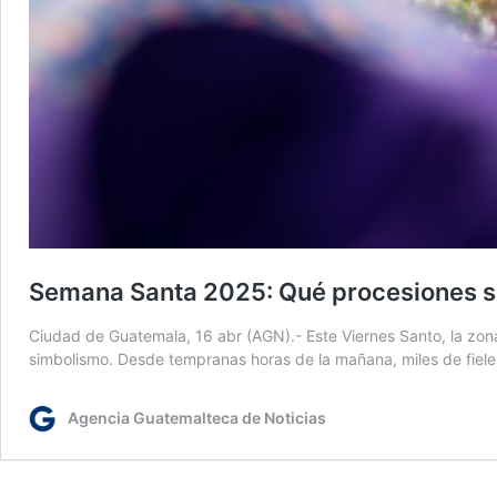
Semana Santa 2025: Qué procesiones sal
Ciudad de Guatemala, 16 abr (AGN).- Este Viernes Santo, la zona 
simbolismo. Desde tempranas horas de la mañana, miles de fiel
Agencia Guatemalteca de Noticias