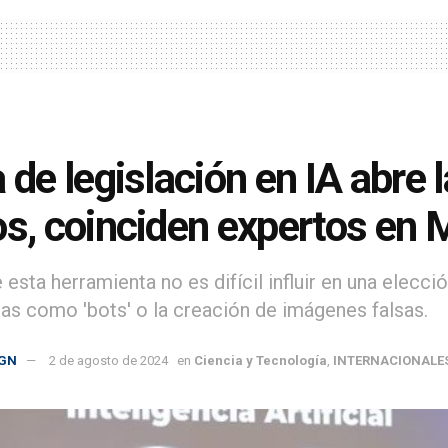
a de legislación en IA abre
os, coinciden expertos en 
e esta herramienta no es difícil influir en una elec
ias como 'bots' o la creación de imágenes falsas.
GN
2 de agosto de 2024
en
Ciencia y Tecnología
,
INTERNACIONALE