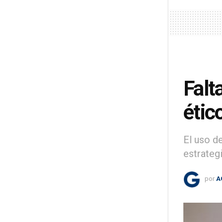
Falt
étic
El uso d
estrateg
por
A