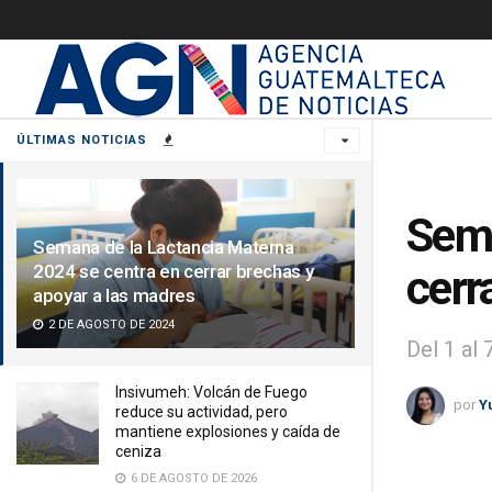
ÚLTIMAS NOTICIAS
Sema
Semana de la Lactancia Materna
2024 se centra en cerrar brechas y
cerr
apoyar a las madres
2 DE AGOSTO DE 2024
Del 1 al
Insivumeh: Volcán de Fuego
por
Y
reduce su actividad, pero
mantiene explosiones y caída de
ceniza
6 DE AGOSTO DE 2026