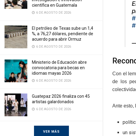
E
científica en Guatemala
p
6 DE AGOSTO DE 2026
#
#
El petróleo de Texas sube un 1,4
%, a 76,27 dólares, pendiente de
acuerdo para abrir Ormuz
—
6 DE AGOSTO DE 2026
Recono
Ministerio de Educación abre
convocatoria para becas en
idiomas mayas 2026
Con el lem
6 DE AGOSTO DE 2026
de los pe
colectivid
Guatepaz 2026 finaliza con 45
artistas galardonados
Ante esto,
6 DE AGOSTO DE 2026
políti
VER MÁS
un sis