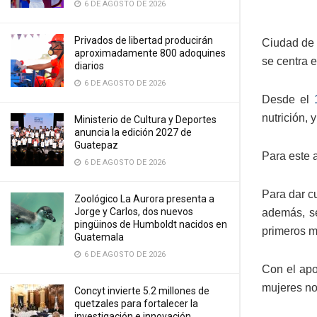
6 DE AGOSTO DE 2026
Privados de libertad producirán
Ciudad de 
aproximadamente 800 adoquines
se centra e
diarios
6 DE AGOSTO DE 2026
Desde el
1
nutrición, 
Ministerio de Cultura y Deportes
anuncia la edición 2027 de
Guatepaz
Para este 
6 DE AGOSTO DE 2026
Para dar c
Zoológico La Aurora presenta a
Jorge y Carlos, dos nuevos
además, se
pingüinos de Humboldt nacidos en
primeros m
Guatemala
6 DE AGOSTO DE 2026
Con el apo
mujeres no
Concyt invierte 5.2 millones de
quetzales para fortalecer la
investigación e innovación