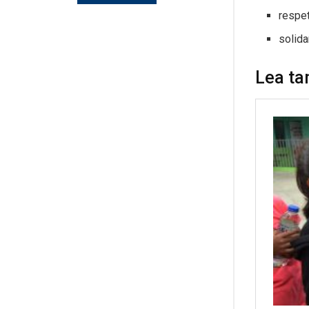
respet
solida
Lea ta