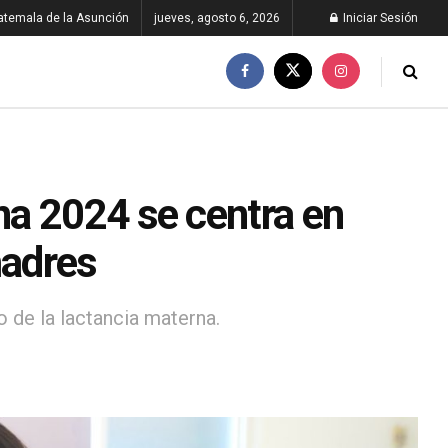
atemala de la Asunción
jueves, agosto 6, 2026
Iniciar Sesión
a 2024 se centra en
madres
o de la lactancia materna.