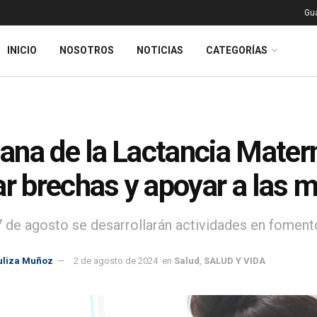
Gu
INICIO
NOSOTROS
NOTICIAS
CATEGORÍAS
na de la Lactancia Matern
ar brechas y apoyar a las 
 7 de agosto se desarrollarán actividades en foment
uliza Muñoz
2 de agosto de 2024
en
Salud
,
SALUD Y VIDA