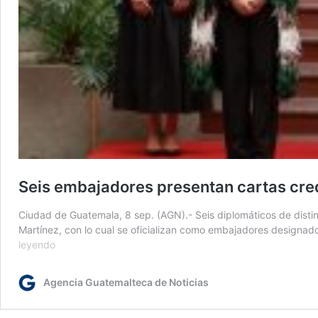
Seis embajadores presentan cartas cred
Ciudad de Guatemala, 8 sep. (AGN).- Seis diplomáticos de distin
Martínez, con lo cual se oficializan como embajadores designad
Seis
leyendo
embajadores
presentan
Agencia Guatemalteca de Noticias
cartas
credenciales