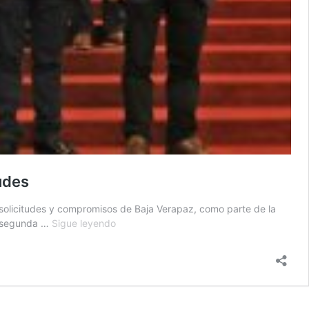
udes
2 solicitudes y compromisos de Baja Verapaz, como parte de la
Segunda
la segunda …
Sigue leyendo
gira
presidencial:
Alcaldes
de
Baja