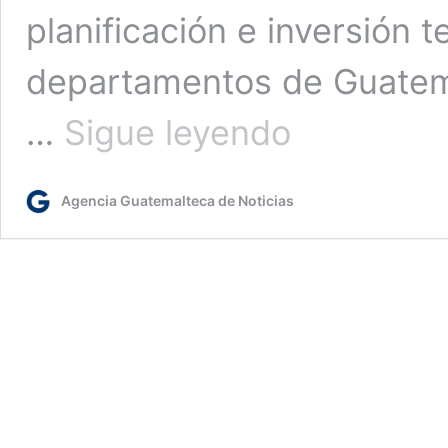
planificación e inversión te
departamentos de Guatema
Segeplan
…
Sigue leyendo
brindó
más
de
Agencia Guatemalteca de Noticias
23
mil
800
asesorías
y
capacitaciones
técnicas
en
2023