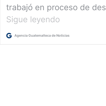
trabajó en proceso de des
Se
Sigue leyendo
realizan
acciones
para
Agencia Guatemalteca de Noticias
prevenir
y
erradicar
el
dengue
en
Petén