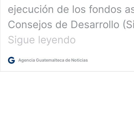
ejecución de los fondos a
Consejos de Desarrollo (Si
SCEP
Sigue leyendo
impulsa
eficiencia
y
Agencia Guatemalteca de Noticias
transparencia
en
ejecución
de
proyectos
de
desarrollo