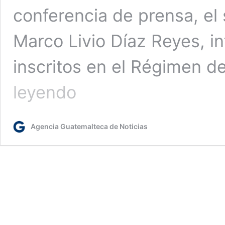
conferencia de prensa, el
Marco Livio Díaz Reyes, i
inscritos en el Régimen d
SAT
leyendo
presenta
tipología
de
Agencia Guatemalteca de Noticias
incumplimiento
en
traspaso
de
vehículos