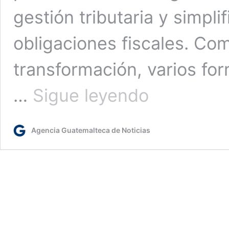
gestión tributaria y simpli
obligaciones fiscales. Co
transformación, varios fo
SAT
…
Sigue leyendo
inicia
cambios
en
Agencia Guatemalteca de Noticias
Declaraguate:
contribuyentes
deberán
presentar
formularios
desde
la
Agencia
Virtual