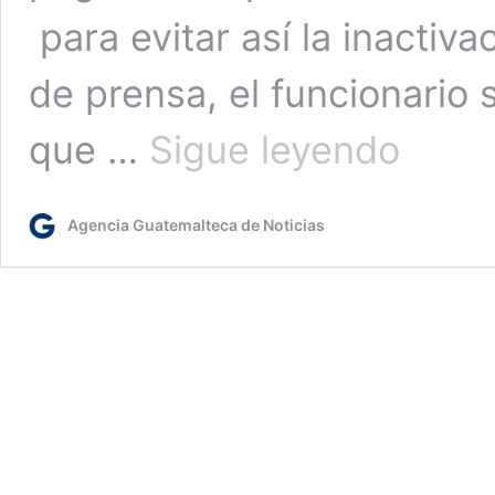
para evitar así la inactiv
de prensa, el funcionario 
SAT
que …
Sigue leyendo
hace
llamado
para
Agencia Guatemalteca de Noticias
pagar
el
impuesto
de
circulación
y
evitar
la
inactividad
de
los
vehículos