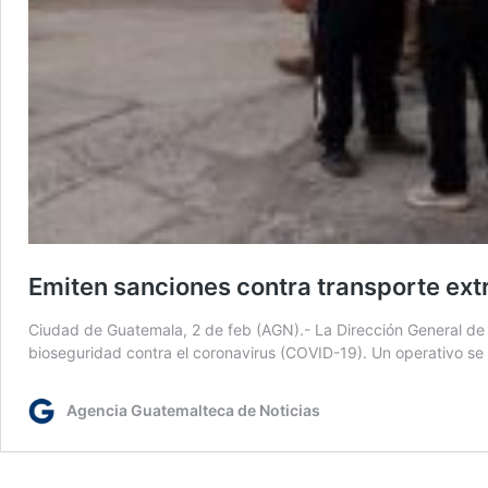
Emiten sanciones contra transporte ext
Ciudad de Guatemala, 2 de feb (AGN).- La Dirección General de 
bioseguridad contra el coronavirus (COVID-19). Un operativo se re
Agencia Guatemalteca de Noticias