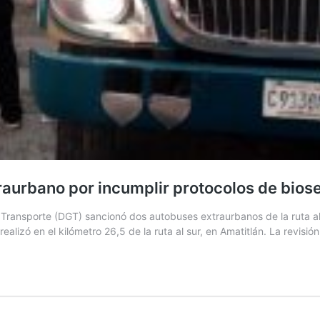
raurbano por incumplir protocolos de bios
Transporte (DGT) sancionó dos autobuses extraurbanos de la ruta al 
alizó en el kilómetro 26,5 de la ruta al sur, en Amatitlán. La revisió