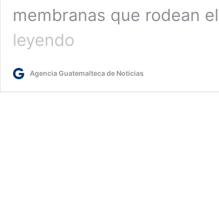
membranas que rodean el
Salud
leyendo
llama
a
proteger
Agencia Guatemalteca de Noticias
a
la
niñez
contra
la
meningitis