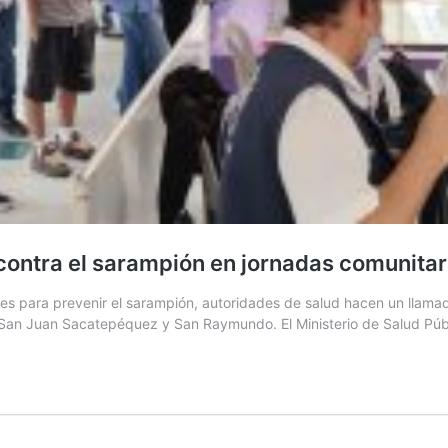
 contra el sarampión en jornadas comunitar
s para prevenir el sarampión, autoridades de salud hacen un llama
o, San Juan Sacatepéquez y San Raymundo. El Ministerio de Salud Pú